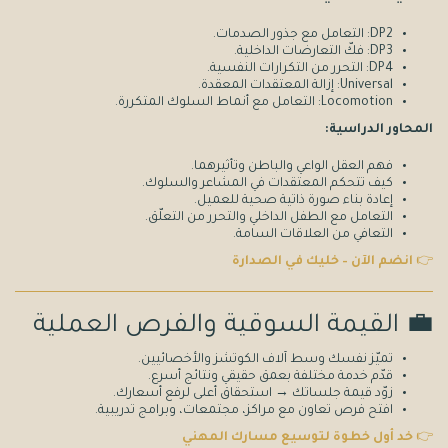
DP2: التعامل مع جذور الصدمات.
DP3: فكّ التعارضات الداخلية.
DP4: التحرر من التكرارات النفسية.
Universal: إزالة المعتقدات المعقدة.
Locomotion: التعامل مع أنماط السلوك المتكررة.
المحاور الدراسية:
فهم العقل الواعي والباطن وتأثيرهما.
كيف تتحكم المعتقدات في المشاعر والسلوك.
إعادة بناء صورة ذاتية صحية للعميل.
التعامل مع الطفل الداخلي والتحرر من التعلّق.
التعافي من العلاقات السامة.
👉
انضم الآن – خليك في الصدارة
💼 القيمة السوقية والفرص العملية
تميّز نفسك وسط آلاف الكوتشز والأخصائيين.
قدّم خدمة مختلفة بعمق حقيقي ونتائج أسرع.
زوّد قيمة جلساتك → استحقاق أعلى لرفع أسعارك.
افتح فرص تعاون مع مراكز، مجتمعات، وبرامج تدريبية.
👉
خد أول خطوة لتوسيع مسارك المهني