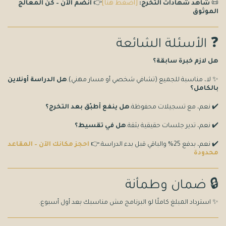
📜
شاهد شهادات التخرج:
[اضغط هنا]
👉
انضم الآن – كُن المعالج
الموثوق
❓ الأسئلة الشائعة
هل لازم خبرة سابقة؟
✨ لا، مناسبة للجميع (تشافي شخصي أو مسار مهني).
هل الدراسة أونلاين
بالكامل؟
✔️ نعم، مع تسجيلات محفوظة.
هل ينفع أطبّق بعد التخرج؟
✔️ نعم، تدير جلسات حقيقية بثقة.
هل في تقسيط؟
✔️ نعم، بدفع 25% والباقي قبل بدء الدراسة.👉
احجز مكانك الآن – المقاعد
محدودة
🔒 ضمان وطمأنة
✨ استرداد المبلغ كاملًا لو البرنامج مش مناسبك بعد أول أسبوع.