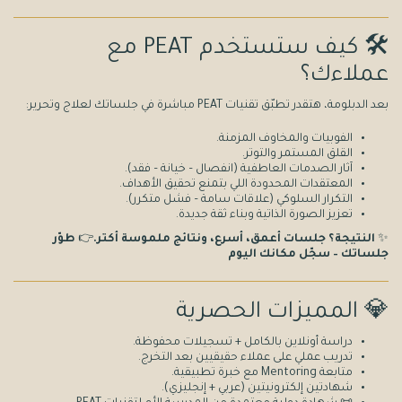
🛠️ كيف ستستخدم PEAT مع
عملاءك؟
بعد الدبلومة، هتقدر تطبّق تقنيات PEAT مباشرة في جلساتك لعلاج وتحرير:
الفوبيات والمخاوف المزمنة.
القلق المستمر والتوتر.
آثار الصدمات العاطفية (انفصال – خيانة – فقد).
المعتقدات المحدودة اللي بتمنع تحقيق الأهداف.
التكرار السلوكي (علاقات سامة – فشل متكرر).
تعزيز الصورة الذاتية وبناء ثقة جديدة.
✨
النتيجة؟ جلسات أعمق، أسرع، ونتائج ملموسة أكتر.
👉
طوّر
جلساتك – سجّل مكانك اليوم
💎 المميزات الحصرية
دراسة أونلاين بالكامل + تسجيلات محفوظة.
تدريب عملي على عملاء حقيقيين بعد التخرج.
متابعة Mentoring مع خبرة تطبيقية.
شهادتين إلكترونيتين (عربي + إنجليزي).