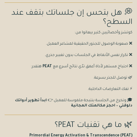
💭 هل بتحس إن جلساتك بتقف عند
السطح؟
كوتشز وأخصائيين كتير بيعانوا من:
❌ صعوبة الوصول للجذور الحقيقية لمشاعر العميل.
❌ تكرار نفس الأنماط في الجلسات بدون تغيير جذري.
❌ احتياج مستمر لأداة أعمق تدّي نتائج أسرع.مع
PEAT
هتقدر:
🌿 توصل للجذر بسرعة.
⚡ تفك التعارضات الداخلية.
🎓 وتخرج من الجلسة بنتيجة ملموسة للعميل.👉
ابدأ تطوير أدواتك
دلوقتي – احجز مكالمتك المجانية
🌿 ما هي تقنيات PEAT؟
Primordial Energy Activation & Transcendence (PEAT)