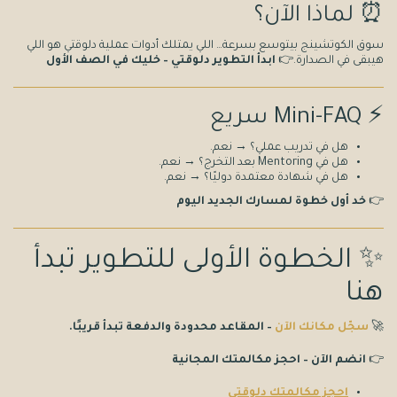
⏰ لماذا الآن؟
سوق الكوتشينج بيتوسع بسرعة… اللي يمتلك أدوات عملية دلوقتي هو اللي
هيبقى في الصدارة.👉
ابدأ التطوير دلوقتي – خليك في الصف الأول
⚡ Mini-FAQ سريع
هل في تدريب عملي؟ → نعم.
هل في Mentoring بعد التخرج؟ → نعم.
هل في شهادة معتمدة دوليًا؟ → نعم.
👉
خد أول خطوة لمسارك الجديد اليوم
✨ الخطوة الأولى للتطوير تبدأ
هنا
🚀
سجّل مكانك الآن
– المقاعد محدودة والدفعة تبدأ قريبًا.
👉
انضم الآن – احجز مكالمتك المجانية
احجز مكالمتك دلوقتي