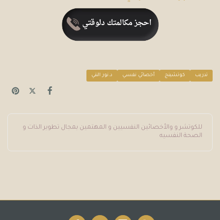
تدريب
كوتشينج
أخصائي نفسي
د.نور النني
للكوتشر و والأخصائين النفسيين و المهتمين بمجال تطوير الذات و
الصحة النفسيه