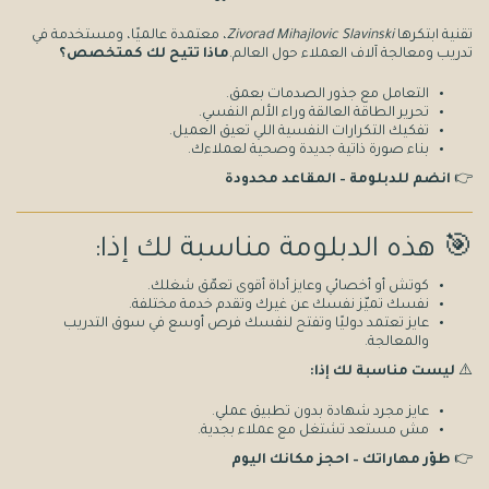
تقنية ابتكرها
Zivorad Mihajlovic Slavinski
، معتمدة عالميًا، ومستخدمة في
تدريب ومعالجة آلاف العملاء حول العالم.
ماذا تتيح لك كمتخصص؟
التعامل مع جذور الصدمات بعمق.
تحرير الطاقة العالقة وراء الألم النفسي.
تفكيك التكرارات النفسية اللي تعيق العميل.
بناء صورة ذاتية جديدة وصحية لعملاءك.
👉
انضم للدبلومة – المقاعد محدودة
🎯 هذه الدبلومة مناسبة لك إذا:
كوتش أو أخصائي وعايز أداة أقوى تعمّق شغلك.
نفسك تميّز نفسك عن غيرك وتقدم خدمة مختلفة.
عايز تعتمد دوليًا وتفتح لنفسك فرص أوسع في سوق التدريب
والمعالجة.
⚠️
ليست مناسبة لك إذا:
عايز مجرد شهادة بدون تطبيق عملي.
مش مستعد تشتغل مع عملاء بجدية.
👉
طوّر مهاراتك – احجز مكانك اليوم