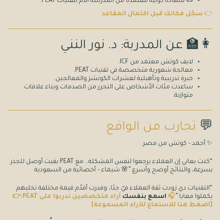
📜 شهادة دولية معتمدة من المدرسة الأم لتقنيات PEAT.
👉
سجّل مكانك قبل اكتمال المقاعد
👩‍🏫 عن المدربة: د. نور النني
لايف كوتش معتمد من ICF.
معالجة شعورية متخصصة في تقنيات PEAT.
خبرة تدريبية وتأهيلية لعشرات الكوتشز والمعالجين.
ساعدت مئات الأشخاص على التحرر من الصدمات وبناء علاقات
متوازنة.
💬
تجارب من الواقع
✨ أحمد – كوتش من مصر
“كنت بعاني إن العملاء يرجعوا لنفس المشكلة… مع PEAT بقيت أوصل للجذر
بسرعة، والنتائج أوضح وأسرع.”🌸 شيماء – أخصائية من السعودية
“التقنيات دي زودت ثقة العملاء فيّ جدًا، وقدرت أقدّم قيمة مختلفة تخليهم
يكملوا معايا.”
🎧
اسمع بنفسك
آراء متخصصين تدربوا على PEAT:👉
[اضغط هنا للاستماع للآراء المسموعة]